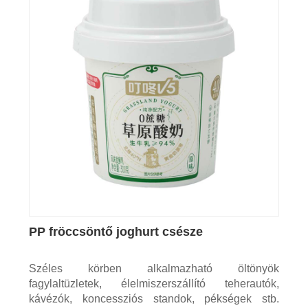
PP fröccsöntő joghurt csésze
Széles körben alkalmazható öltönyök
fagylaltüzletek, élelmiszerszállító teherautók,
kávézók, koncessziós standok, pékségek stb.