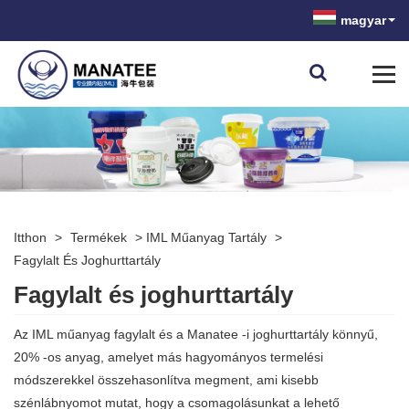
magyar
Itthon
>
Termékek
>
IML Műanyag Tartály
>
Fagylalt És Joghurttartály
Fagylalt és joghurttartály
Az IML műanyag fagylalt és a Manatee -i joghurttartály könnyű,
20% -os anyag, amelyet más hagyományos termelési
módszerekkel összehasonlítva megment, ami kisebb
szénlábnyomot mutat, hogy a csomagolásunkat a lehető