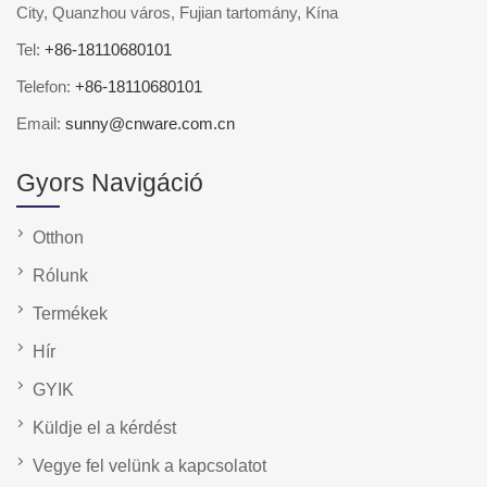
City, Quanzhou város, Fujian tartomány, Kína
Tel:
+86-18110680101
Telefon:
+86-18110680101
Email:
sunny@cnware.com.cn
Gyors Navigáció
Otthon
Rólunk
Termékek
Hír
GYIK
Küldje el a kérdést
Vegye fel velünk a kapcsolatot