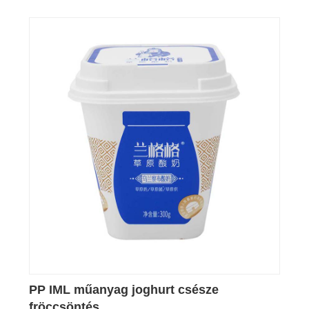
PP IML műanyag joghurt csésze
fröccsöntés