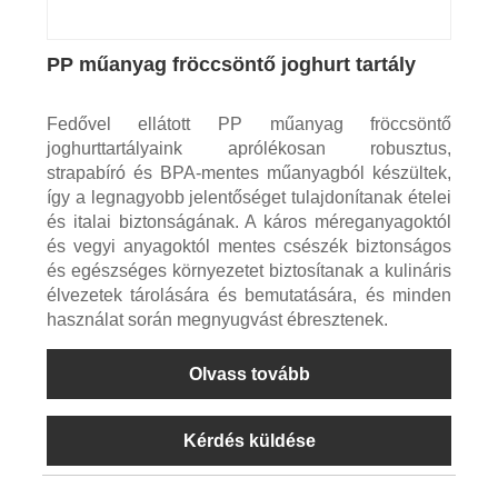
PP műanyag fröccsöntő joghurt tartály
Fedővel ellátott PP műanyag fröccsöntő
joghurttartályaink aprólékosan robusztus,
strapabíró és BPA-mentes műanyagból készültek,
így a legnagyobb jelentőséget tulajdonítanak ételei
és italai biztonságának. A káros méreganyagoktól
és vegyi anyagoktól mentes csészék biztonságos
és egészséges környezetet biztosítanak a kulináris
élvezetek tárolására és bemutatására, és minden
használat során megnyugvást ébresztenek.
Olvass tovább
Kérdés küldése