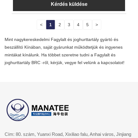
Kérdés küldése
<
1
2
3
4
5
>
Mint nagykereskedelmi Fagylalt és joghurttartály gyártó és
beszállító Kínában, saját gyárunkat működtetjük és ingyenes
mintákat kínálunk. Ha többet szeretne tudni a Fagylalt és
joghurttartály BRC -ről, kérjük, vegye fel velünk a kapcsolatot!
Cím: 80. szám, Yuanxi Road, Xixiliao falu, Anhai város, Jinjiang