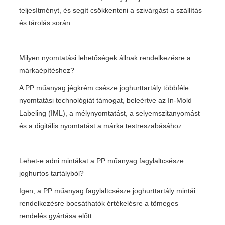
teljesítményt, és segít csökkenteni a szivárgást a szállítás
és tárolás során.
Milyen nyomtatási lehetőségek állnak rendelkezésre a
márkaépítéshez?
A PP műanyag jégkrém csésze joghurttartály többféle
nyomtatási technológiát támogat, beleértve az In-Mold
Labeling (IML), a mélynyomtatást, a selyemszitanyomást
és a digitális nyomtatást a márka testreszabásához.
Lehet-e adni mintákat a PP műanyag fagylaltcsésze
joghurtos tartályból?
Igen, a PP műanyag fagylaltcsésze joghurttartály mintái
rendelkezésre bocsáthatók értékelésre a tömeges
rendelés gyártása előtt.