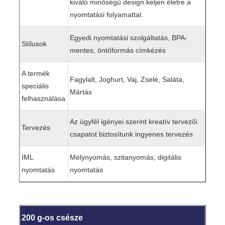
kiváló minőségű design keljen életre a
nyomtatási folyamattal.
Egyedi nyomtatási szolgáltatás, BPA-
Stílusok
mentes, öntőformás címkézés
A termék
Fagylalt, Joghurt, Vaj, Zselé, Saláta,
speciális
Mártás
felhasználása
Az ügyfél igényei szerint kreatív tervezői
Tervezés
csapatot biztosítunk ingyenes tervezés
IML
Mélynyomás, szitanyomás, digitális
nyomtatás
nyomtatás
200 g-os csésze