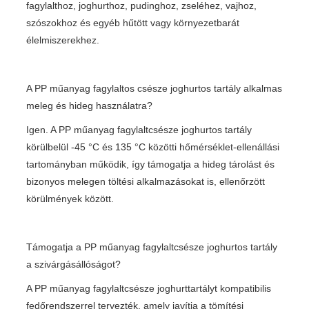
fagylalthoz, joghurthoz, pudinghoz, zseléhez, vajhoz,
szószokhoz és egyéb hűtött vagy környezetbarát
élelmiszerekhez.
A PP műanyag fagylaltos csésze joghurtos tartály alkalmas
meleg és hideg használatra?
Igen. A PP műanyag fagylaltcsésze joghurtos tartály
körülbelül -45 °C és 135 °C közötti hőmérséklet-ellenállási
tartományban működik, így támogatja a hideg tárolást és
bizonyos melegen töltési alkalmazásokat is, ellenőrzött
körülmények között.
Támogatja a PP műanyag fagylaltcsésze joghurtos tartály
a szivárgásállóságot?
A PP műanyag fagylaltcsésze joghurttartályt kompatibilis
fedőrendszerrel tervezték, amely javítja a tömítési