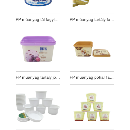
PP műanyag tál fagylalthoz
PP műanyag tartály fagylalthoz
PP műanyag tartály joghurthoz
PP műanyag pohár fagylalthoz