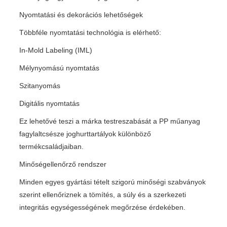
Nyomtatási és dekorációs lehetőségek
Többféle nyomtatási technológia is elérhető:
In-Mold Labeling (IML)
Mélynyomású nyomtatás
Szitanyomás
Digitális nyomtatás
Ez lehetővé teszi a márka testreszabását a PP műanyag
fagylaltcsésze joghurttartályok különböző
termékcsaládjaiban.
Minőségellenőrző rendszer
Minden egyes gyártási tételt szigorú minőségi szabványok
szerint ellenőriznek a tömítés, a súly és a szerkezeti
integritás egységességének megőrzése érdekében.