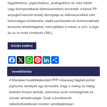
fagylaltokhoz, joghurtokhoz, pudingokhoz és más hűtött
vagy környezetbarát élelmiszerekhez terveztek. A tartós PP
anyagból készült tartály támogatja az élelmiszerekkel való
biztonságos érintkezést, stabil szerkezetet és testreszabható
tervezési lehetőségeket, mint például a méret, a szín, a logó
és az in-mold címkézés (IML).
Kérdés küldése
Facebook
X
WhatsApp
Pinterest
LinkedIn
Share
termékleírás
A Manatee továbbfejlesztett PPP műanyag fagylalt-pohár
joghurtos tartályait úgy tervezték, hogy a meleg és hideg
ételeket frissen tartsák, biztosítva azok minőségének és
ízének sértetlenségét. Ezek a konténerek
nélkülözhetetlenek minden vendéglátóipari