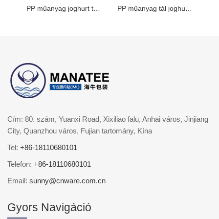
PP műanyag joghurt tartály
PP műanyag tál joghurthoz
Cím: 80. szám, Yuanxi Road, Xixiliao falu, Anhai város, Jinjiang
City, Quanzhou város, Fujian tartomány, Kína
Tel:
+86-18110680101
Telefon:
+86-18110680101
Email:
sunny@cnware.com.cn
Gyors Navigáció