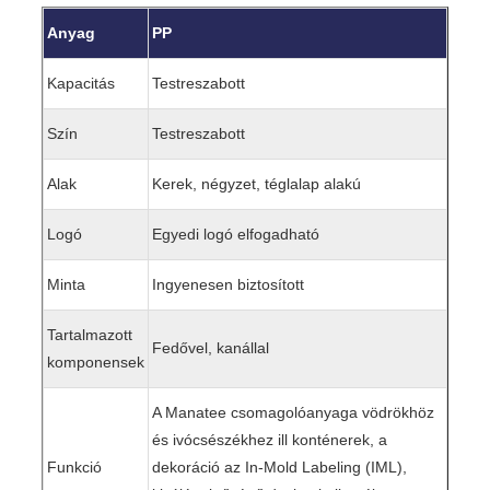
Anyag
PP
Kapacitás
Testreszabott
Szín
Testreszabott
Alak
Kerek, négyzet, téglalap alakú
Logó
Egyedi logó elfogadható
Minta
Ingyenesen biztosított
Tartalmazott
Fedővel, kanállal
komponensek
A Manatee csomagolóanyaga vödrökhöz
és ivócsészékhez ill konténerek, a
Funkció
dekoráció az In-Mold Labeling (IML),