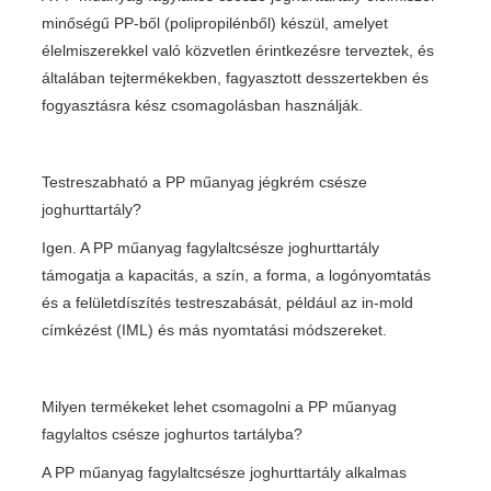
minőségű PP-ből (polipropilénből) készül, amelyet
élelmiszerekkel való közvetlen érintkezésre terveztek, és
általában tejtermékekben, fagyasztott desszertekben és
fogyasztásra kész csomagolásban használják.
Testreszabható a PP műanyag jégkrém csésze
joghurttartály?
Igen. A PP műanyag fagylaltcsésze joghurttartály
támogatja a kapacitás, a szín, a forma, a logónyomtatás
és a felületdíszítés testreszabását, például az in-mold
címkézést (IML) és más nyomtatási módszereket.
Milyen termékeket lehet csomagolni a PP műanyag
fagylaltos csésze joghurtos tartályba?
A PP műanyag fagylaltcsésze joghurttartály alkalmas