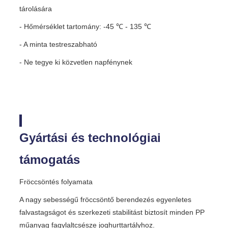
tárolására
- Hőmérséklet tartomány: -45 ℃ - 135 ℃
- A minta testreszabható
- Ne tegye ki közvetlen napfénynek
Gyártási és technológiai
támogatás
Fröccsöntés folyamata
A nagy sebességű fröccsöntő berendezés egyenletes
falvastagságot és szerkezeti stabilitást biztosít minden PP
műanyag fagylaltcsésze joghurttartályhoz.