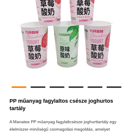
PP műanyag fagylaltos csésze joghurtos
tartály
A Manatee PP műanyag fagylaltcsésze joghurttartály egy
élelmiszer-minőségű csomagolási megoldás, amelyet